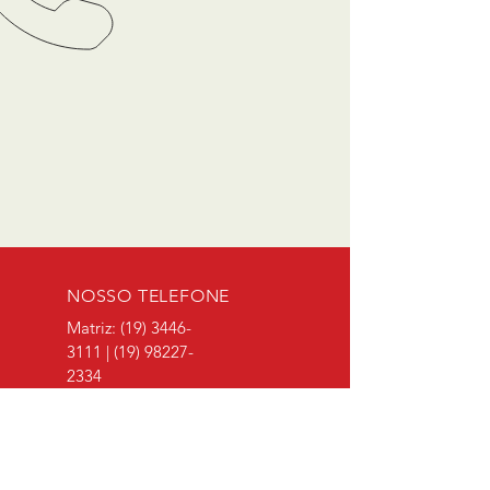
NOSSO TELEFONE
Matriz:
(19) 3446-
3111
|
(19) 98227-
2334
Filial:
(19) 3441-
4518
|
(19) 99771-
5323